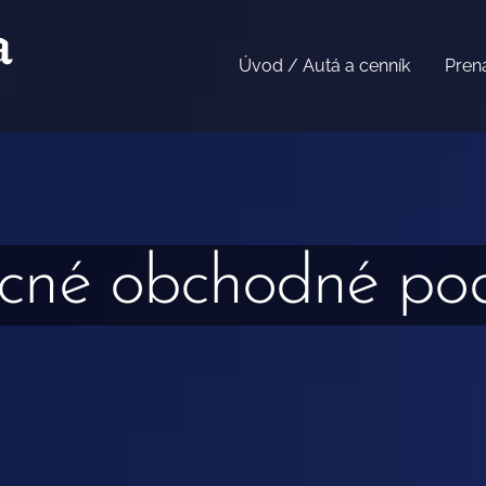
a
Úvod / Autá a cenník
Pren
cné obchodné po