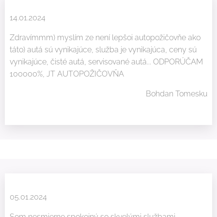
14.01.2024
Zdravímmm) myslím ze není lepšoi autopožičovňe ako
táto) autá sú vynikajúce, služba je vynikajúca, ceny sú
vynikajúce, čisté autá, servisované autá... ODPORÚČAM
100000%, JT AUTOPOŽIČOVŇA 👏👍💪🤝
Bohdan Tomesku
05.01.2024
Som nesmierne spokojný so skvelými službami