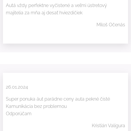
Autá vždy perfektne vyčistené a veľmi ústretový
majitelia za mňa aj desať hviezdičiek 😄
Miloš Očenás
26.01.2024
Super ponuka áut parádne ceny auta pekné čisté
Kamunikácia bez problemou
Odporúčam 😉
Kristián Valigura